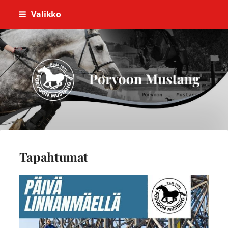
Siirry
Valikko
sivun
sisältöön
Porvoon Mustang
Tapahtumat