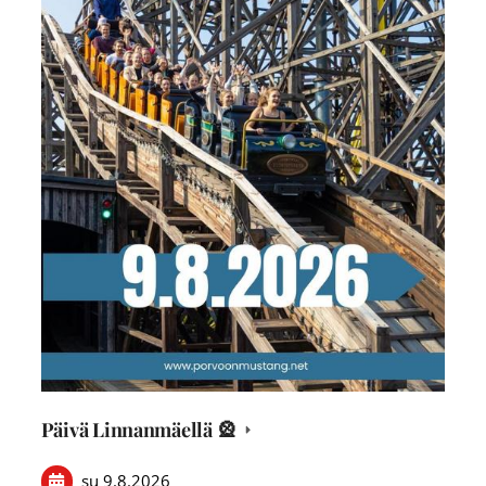
Päivä Linnanmäellä 🎡
su 9.8.2026