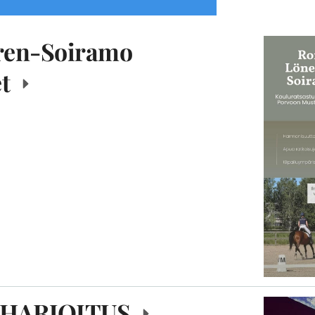
ren-Soiramo
et
HARJOITUS