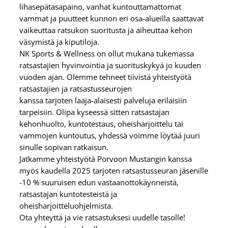
lihasepätasapaino, vanhat kuntouttamattomat
vammat ja puutteet kunnon eri osa-alueilla saattavat
vaikeuttaa ratsukon suoritusta ja aiheuttaa kehon
väsymistä ja kiputiloja.
NK Sports & Wellness on ollut mukana tukemassa
ratsastajien hyvinvointia ja suorituskykyä jo kuuden
vuoden ajan. Olemme tehneet tiivistä yhteistyötä
ratsastajien ja ratsastusseurojen
kanssa tarjoten laaja-alaisesti palveluja erilaisiin
tarpeisiin. Olipa kyseessä sitten ratsastajan
kehonhuolto, kuntotestaus, oheisharjoittelu tai
vammojen kuntoutus, yhdessä voimme löytää juuri
sinulle sopivan ratkaisun.
Jatkamme yhteistyötä Porvoon Mustangin kanssa
myös kaudella 2025 tarjoten ratsastusseuran jäsenille
-10 % suuruisen edun vastaanottokäynneistä,
ratsastajan kuntotesteistä ja
oheisharjoitteluohjelmista.
Ota yhteyttä ja vie ratsastuksesi uudelle tasolle!