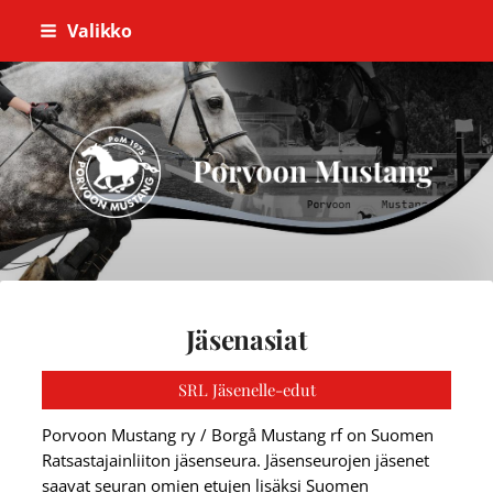
Siirry
Valikko
sivun
sisältöön
Porvoon Mustang
Jäsenasiat
SRL Jäsenelle-edut
Porvoon Mustang ry / Borgå Mustang rf on Suomen
Ratsastajainliiton jäsenseura. Jäsenseurojen jäsenet
saavat seuran omien etujen lisäksi Suomen