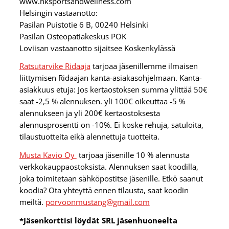
www.nksportsandwellness.com
Helsingin vastaanotto:
Pasilan Puistotie 6 B, 00240 Helsinki
Pasilan Osteopatiakeskus POK
Loviisan vastaanotto sijaitsee Koskenkylässä
Ratsutarvike Ridaaja
tarjoaa jäsenillemme ilmaisen
liittymisen Ridaajan kanta-asiakasohjelmaan. Kanta-
asiakkuus etuja: Jos kertaostoksen summa ylittää 50€
saat -2,5 % alennuksen. yli 100€ oikeuttaa -5 %
alennukseen ja yli 200€ kertaostoksesta
alennusprosentti on -10%. Ei koske rehuja, satuloita,
tilaustuotteita eikä alennettuja tuotteita.
Musta Kavio Oy
tarjoaa jäsenille 10 % alennusta
verkkokauppaostoksista. Alennuksen saat koodilla,
joka toimitetaan sähköpostitse jäsenille. Etkö saanut
koodia? Ota yhteyttä ennen tilausta, saat koodin
meiltä.
porvoonmustang@gmail.com
*Jäsenkorttisi löydät SRL jäsenhuoneelta