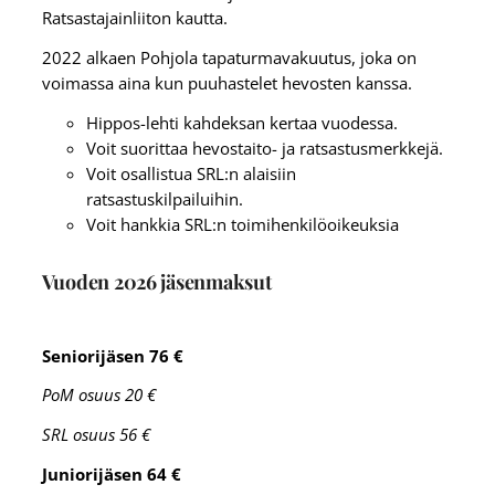
Ratsastajainliiton kautta.
2022 alkaen Pohjola tapaturmavakuutus, joka on
voimassa aina kun puuhastelet hevosten kanssa.
Hippos-lehti kahdeksan kertaa vuodessa.
Voit suorittaa hevostaito- ja ratsastusmerkkejä.
Voit osallistua SRL:n alaisiin
ratsastuskilpailuihin.
Voit hankkia SRL:n toimihenkilöoikeuksia
Vuoden 2026 jäsenmaksut
Seniorijäsen 76 €
PoM osuus 20 €
SRL osuus 56 €
Juniorijäsen 64 €