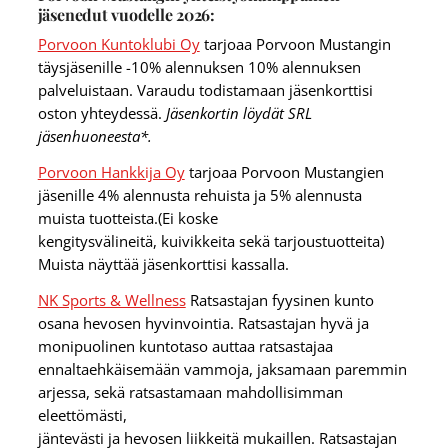
jäsenedut vuodelle 2026:
Porvoon Kuntoklubi Oy
tarjoaa Porvoon Mustangin
täysjäsenille -10% alennuksen 10% alennuksen
palveluistaan. Varaudu todistamaan jäsenkorttisi
oston yhteydessä.
Jäsenkortin löydät SRL
jäsenhuoneesta*.
Porvoon Hankkija Oy
tarjoaa Porvoon Mustangien
jäsenille 4% alennusta rehuista ja 5% alennusta
muista tuotteista.(Ei koske
kengitysvälineitä, kuivikkeita sekä tarjoustuotteita)
Muista näyttää jäsenkorttisi kassalla.
NK Sports & Wellness
Ratsastajan fyysinen kunto
osana hevosen hyvinvointia. Ratsastajan hyvä ja
monipuolinen kuntotaso auttaa ratsastajaa
ennaltaehkäisemään vammoja, jaksamaan paremmin
arjessa, sekä ratsastamaan mahdollisimman
eleettömästi,
jäntevästi ja hevosen liikkeitä mukaillen. Ratsastajan