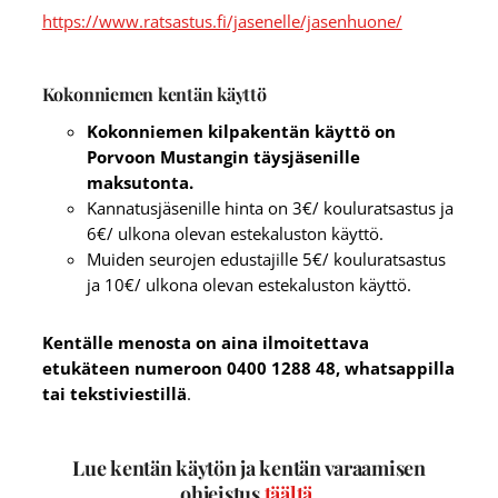
https://www.ratsastus.fi/jasenelle/jasenhuone/
Kokonniemen kentän käyttö
Kokonniemen kilpakentän käyttö on
Porvoon Mustangin täysjäsenille
maksutonta.
Kannatusjäsenille hinta on 3€/ kouluratsastus ja
6€/ ulkona olevan estekaluston käyttö.
Muiden seurojen edustajille 5€/ kouluratsastus
ja 10€/ ulkona olevan estekaluston käyttö.
Kentälle menosta on aina ilmoitettava
etukäteen numeroon 0400 1288 48, whatsappilla
tai tekstiviestillä
.
Lue kentän käytön ja kentän varaamisen
ohjeistus
täältä.