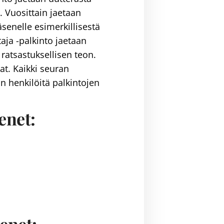
. Vuosittain jaetaan
senelle esimerkillisestä
ja -palkinto jaetaan
ratsastuksellisen teon.
at. Kaikki seuran
n henkilöitä palkintojen
enet:
enet: