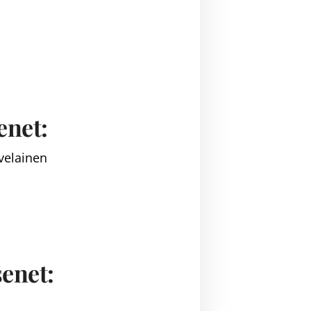
enet:
velainen
enet: