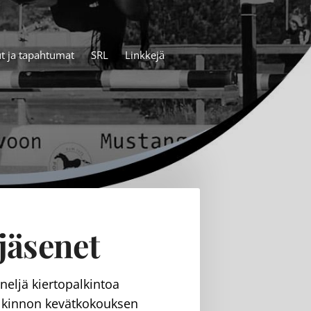
ut ja tapahtumat
SRL
Linkkejä
jäsenet
eljä kiertopalkintoa
lkinnon kevätkokouksen