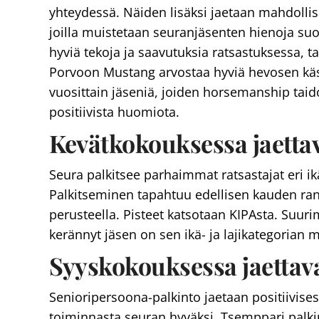
yhteydessä. Näiden lisäksi jaetaan mahdollis
joilla muistetaan seuranjäsenten hienoja suori
hyviä tekoja ja saavutuksia ratsastuksessa, t
Porvoon Mustang arvostaa hyviä hevosen käsit
vuosittain jäseniä, joiden horsemanship taido
positiivista huomiota.
Kevätkokouksessa jaettav
Seura palkitsee parhaimmat ratsastajat eri ikä
Palkitseminen tapahtuu edellisen kauden ran
perusteella. Pisteet katsotaan KIPAsta. Suu
kerännyt jäsen on sen ikä- ja lajikategorian 
Syyskokouksessa jaettava
Senioripersoona-palkinto jaetaan positiivisest
toiminnasta seuran hyväksi. Tsemppari palki