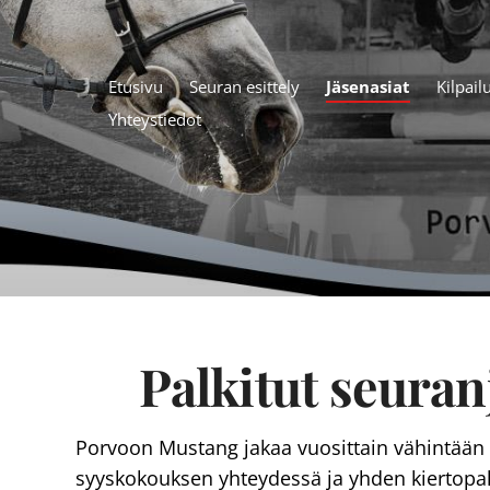
Etusivu
Seuran esittely
Jäsenasiat
Kilpail
Yhteystiedot
Palkitut seuran
Porvoon Mustang jakaa vuosittain vähintään n
syyskokouksen yhteydessä ja yhden kiertopa