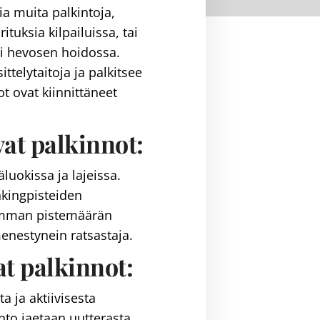
ia muita palkintoja,
tuksia kilpailuissa, tai
ai hevosen hoidossa.
telytaitoja ja palkitsee
t ovat kiinnittäneet
at palkinnot:
luokissa ja lajeissa.
kingpisteiden
rimman pistemäärän
menestynein ratsastaja.
t palkinnot:
a ja aktiivisesta
nto jaetaan uutterasta