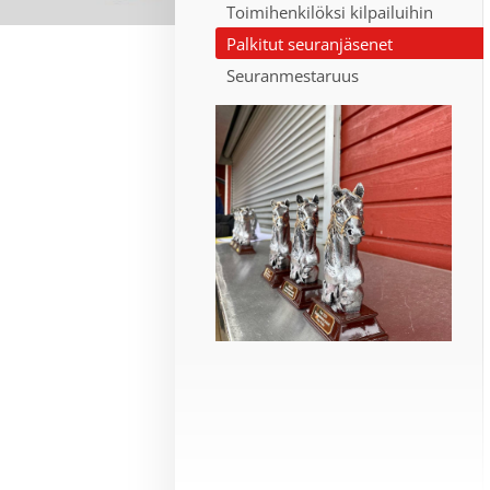
Toimihenkilöksi kilpailuihin
Palkitut seuranjäsenet
Seuranmestaruus