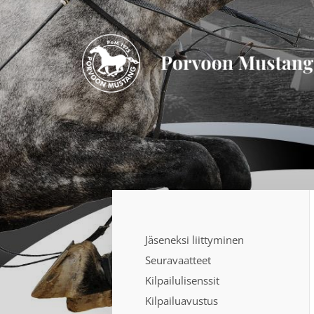
Siirry
sivun
sisältöön
Porvoon Mustang
Jäseneksi liittyminen
Seuravaatteet
Kilpailulisenssit
Kilpailuavustus