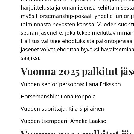
harjoittelusta ja oman itsensä kehittämisestä
myös Horsemanship-pokaali yhdelle juniorijä
toiminnasta hevosten kanssa. Vuoden suoritta
seuran jäsenelle, joka tekee merkittävimmän 
Hallitus valitsee ehdotuksista palkintojensaaj
jäsenet voivat ehdottaa hyväksi havaitsemiaa
saajiksi.
Vuonna 2025 palkitut jäs
Vuoden senioripersoona: Ilana Eriksson
Horsemanship: Ilona Roppola
Vuoden suorittaja: Kiia Sipiläinen
Vuoden tsemppari: Amelie Laakso
Vuonna 2024 palkitut jäs