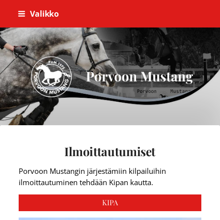
Siirry
Valikko
sivun
sisältöön
Porvoon Mustang
Ilmoittautumiset
Porvoon Mustangin järjestämiin kilpailuihin
ilmoittautuminen tehdään Kipan kautta.
KIPA