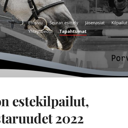
Etusivu
Seuran esittely
Jäsenasiat
Kilpailu
Yhteystiedot
Tapahtumat
n estekilpailut,
taruudet 2022