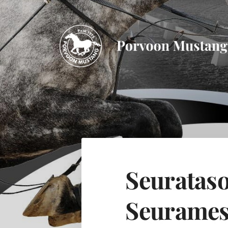
Siirry
sivun
sisältöön
Porvoon Mustang
Seurataso
Seurames