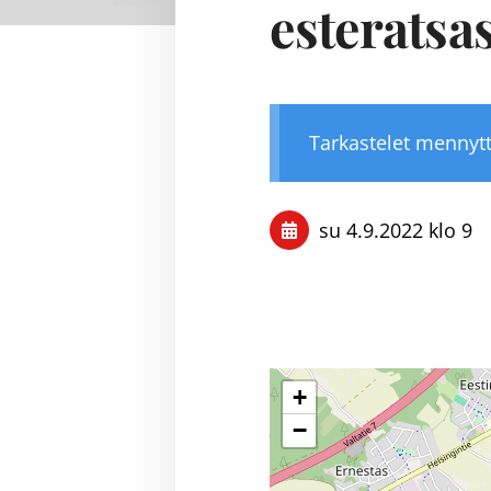
esteratsa
Tarkastelet mennyt
su 4.9.2022
klo 9
+
−