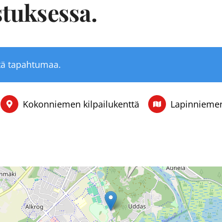
stuksessa.
tä tapahtumaa.
Kokonniemen kilpailukenttä
Lapinniemen