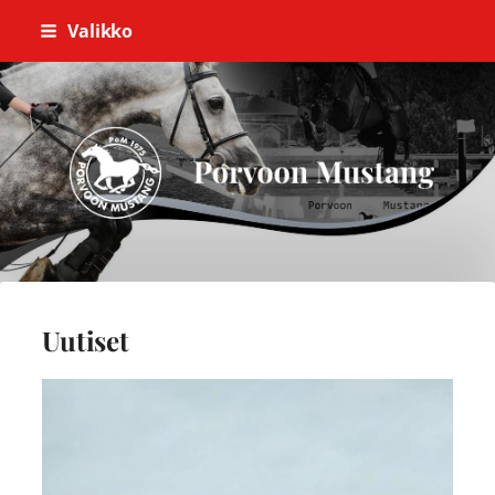
Siirry
Valikko
sivun
sisältöön
Porvoon Mustang
Uutiset